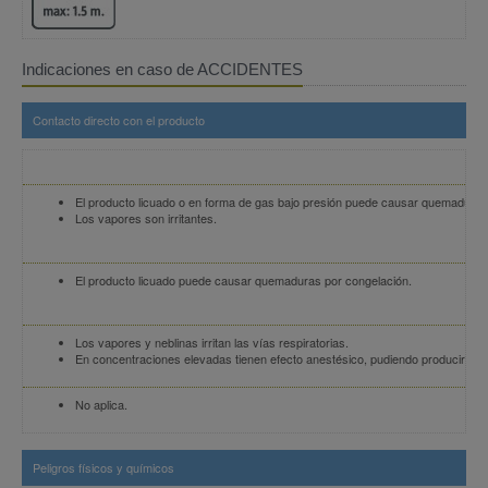
Indicaciones en caso de ACCIDENTES
Contacto directo con el producto
El producto licuado o en forma de gas bajo presión puede causar quemaduras
Los vapores son irritantes.
El producto licuado puede causar quemaduras por congelación.
Los vapores y neblinas irritan las vías respiratorias.
En concentraciones elevadas tienen efecto anestésico, pudiendo producir náu
No aplica.
Peligros físicos y químicos