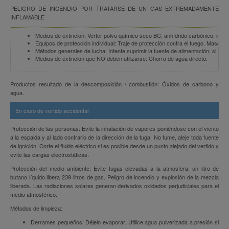
PELIGRO DE INCENDIO POR TRATARSE DE UN GAS EXTREMADAMENTE
INFLAMABLE
Medios de extinción: Verter polvo químico seco BC, anhídrido carbónico; intent
Equipos de protección individual: Traje de protección contra el fuego. Mascarill
Métodos generales de lucha: Intente suprimir la fuente de alimentación; si no 
Medios de extinción que NO deben utilizarse: Chorro de agua directo.
Productos resultado de la descomposición / combustión: Óxidos de carbono y
agua.
En caso de vertido accidental
Protección de las personas: Evite la inhalación de vapores poniéndose con el viento
a la espalda y al lado contrario de la dirección de la fuga. No fume, aleje toda fuente
de ignición. Corte el fluido eléctrico si es posible desde un punto alejado del vertido y
evite las cargas electrostáticas.
Protección del medio ambiente: Evite fugas elevadas a la atmósfera; un litro de
butano líquido libera 239 litros de gas. Peligro de incendio y explosión de la mezcla
liberada. Las radiaciones solares generan derivados oxidados perjudiciales para el
medio atmosférico.
Métodos de limpieza:
Derrames pequeños: Déjelo evaporar. Utilice agua pulverizada a presión si