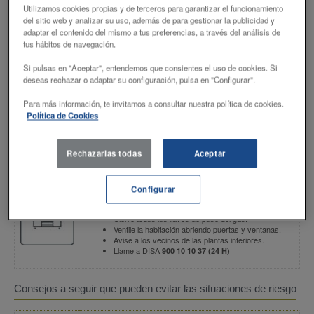
Revisiones
Utilizamos cookies propias y de terceros para garantizar el funcionamiento
del sitio web y analizar su uso, además de para gestionar la publicidad y
Normativa y Seguridad
adaptar el contenido del mismo a tus preferencias, a través del análisis de
tus hábitos de navegación.
Industrial
Si pulsas en "Aceptar", entendemos que consientes el uso de cookies. Si
deseas rechazar o adaptar su configuración, pulsa en "Configurar".
A continuación, puede usted conocer la legislación vigente aplicable a la actividad de
distribución de los gases licuados del petróleo envasados y a las instalaciones de
Para más información, te invitamos a consultar nuestra política de cookies.
gas que los utilizan en el siguiente enlace:
Política de Cookies
http://normativa.cnmc.es/normativa.asp
Consejos de Seguridad
Rechazarlas todas
Aceptar
En caso de notar un ESCAPE DE GAS:
Configurar
No encienda ningún fuego (cerillas, mecheros) ni fume.
No encienda ni apage luces o aparatos eléctricos.
Cierre todas las llaves de paso del gas.
Ventile la habitación abriendo puertas y ventanas.
Avise a los vecinos de las plantas inferiores.
Llame a DISA
900 10 10 37 (24 H)
Consejos a seguir que pueden evitar las situaciones de riesgo