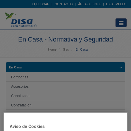
BUSCAR
CONTACTO
ÁREA CLIENTE
DISAEMPLEO
Abrir
menú
En Casa - Normativa y Seguridad
Home
Gas
En Casa
En Casa
Bombonas
Accesorios
Canalizado
Contratación
Compra
Agencias Distribuidoras
Aviso de Cookies