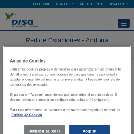
BUSCAR
CONTACTO
ÁREA CLIENTE
DISAEMPLEO
Abrir
menú
Red de Estaciones - Andorra
Home
Red de Estaciones
Andorra
Aviso de Cookies
En Andorra contamos con una red de Estaciones de
Utilizamos cookies propias y de terceros para garantizar el funcionamiento
Servicio con la marca Shell a tu disposición, donde
del sitio web y analizar su uso, además de para gestionar la publicidad y
podrás encontrar los carburantes más avanzados del
adaptar el contenido del mismo a tus preferencias, a través del análisis de
tus hábitos de navegación.
mercado, las más modernas tiendas e instalaciones de
lavado.
Si pulsas en "Aceptar", entendemos que consientes el uso de cookies. Si
deseas rechazar o adaptar su configuración, pulsa en "Configurar".
Para más información, te invitamos a consultar nuestra política de cookies.
Política de Cookies
Rechazarlas todas
Aceptar