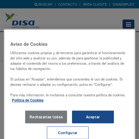
BUSCAR
CONTACTO
ÁREA CLIENTE
DISAEMPLEO
Abrir
menú
Logística
Aviso de Cookies
Home
Logística
Utilizamos cookies propias y de terceros para garantizar el funcionamiento
del sitio web y analizar su uso, además de para gestionar la publicidad y
adaptar el contenido del mismo a tus preferencias, a través del análisis de
tus hábitos de navegación.
Infraestructuras de Almacenamiento
Si pulsas en "Aceptar", entendemos que consientes el uso de cookies. Si
Servicios Logísticos de Aviación
deseas rechazar o adaptar su configuración, pulsa en "Configurar".
Transporte Marítimo
Para más información, te invitamos a consultar nuestra política de cookies.
Política de Cookies
Transporte Terrestre
Rechazarlas todas
Aceptar
DISA cuenta con una división de logística en la que realiza la recepción,
almacenamiento y entrega de productos petrolíferos tales como gasolinas,
gasóleos, fuelóleos, asfaltos, butano y propano, en todas las islas del Archipiélago.
Configurar
Es la única compañía energética con instalaciones logísticas en todas y cada una