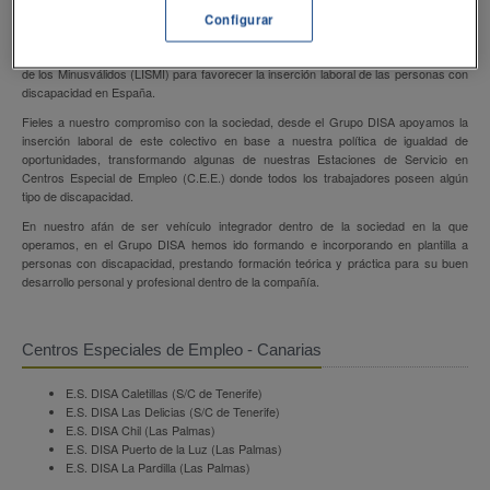
Configurar
Los Centros Especiales de Empleo fueron creados por la Ley de Integración Social
de los Minusválidos (LISMI) para favorecer la inserción laboral de las personas con
discapacidad en España.
Fieles a nuestro compromiso con la sociedad, desde el Grupo DISA apoyamos la
inserción laboral de este colectivo en base a nuestra política de igualdad de
oportunidades, transformando algunas de nuestras Estaciones de Servicio en
Centros Especial de Empleo (C.E.E.) donde todos los trabajadores poseen algún
tipo de discapacidad.
En nuestro afán de ser vehículo integrador dentro de la sociedad en la que
operamos, en el Grupo DISA hemos ido formando e incorporando en plantilla a
personas con discapacidad, prestando formación teórica y práctica para su buen
desarrollo personal y profesional dentro de la compañía.
Centros Especiales de Empleo - Canarias
E.S. DISA Caletillas (S/C de Tenerife)
E.S. DISA Las Delicias (S/C de Tenerife)
E.S. DISA Chil (Las Palmas)
E.S. DISA Puerto de la Luz (Las Palmas)
E.S. DISA La Pardilla (Las Palmas)