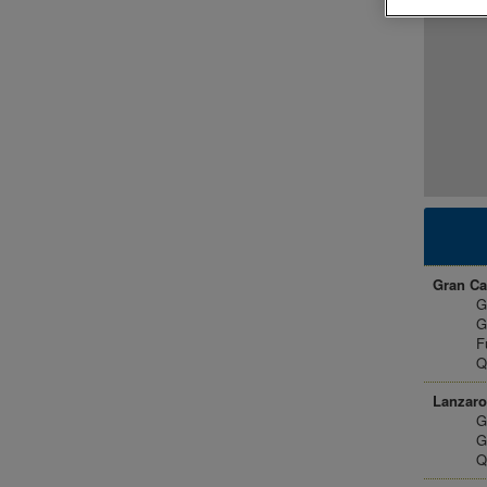
Gran Can
G
G
F
Q
Lanzaro
G
G
Q