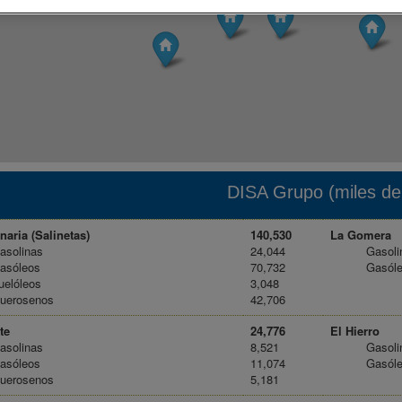
DISA Grupo (miles d
aria (Salinetas)
140,530
La Gomera
asolinas
24,044
Gasoli
asóleos
70,732
Gasól
uelóleos
3,048
uerosenos
42,706
te
24,776
El Hierro
asolinas
8,521
Gasoli
asóleos
11,074
Gasól
uerosenos
5,181