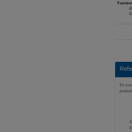
Fuerteve
G
G
Refe
En cump
product
3