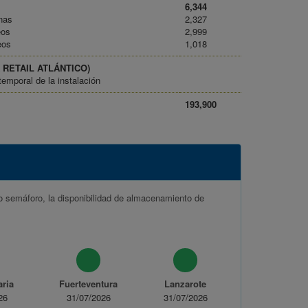
6,344
nas
2,327
eos
2,999
eos
1,018
SA RETAIL ATLÁNTICO)
temporal de la instalación
193,900
o semáforo, la disponibilidad de almacenamiento de
ria
Fuerteventura
Lanzarote
26
31/07/2026
31/07/2026