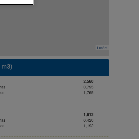
Leaflet
e m3)
2,560
nas
0,795
eos
1,765
1,612
nas
0,420
eos
1,192