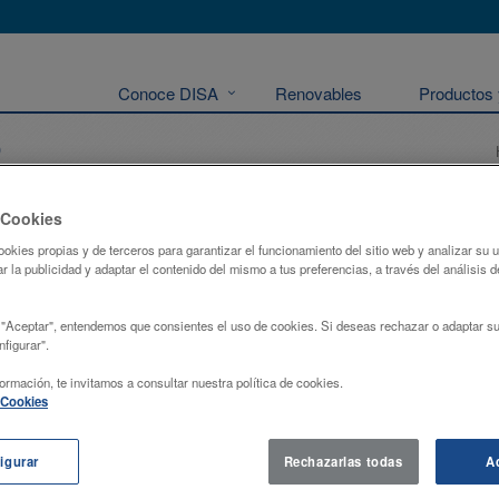
Conoce DISA
Renovables
Productos 
o
a única compañía energética con instalaciones logísticas en todas y cada una 
 Cookies
, así como una flota de 190 vehículos, lo que le permite prestar un servicio
ookies propias y de terceros para garantizar el funcionamiento del sitio web y analizar su
r la publicidad y adaptar el contenido del mismo a tus preferencias, a través del análisis d
e instalaciones
 "Aceptar", entendemos que consientes el uso de cookies. Si deseas rechazar o adaptar su
figurar".
ormación, te invitamos a consultar nuestra política de cookies.
e Cookies
igurar
Rechazarlas todas
A