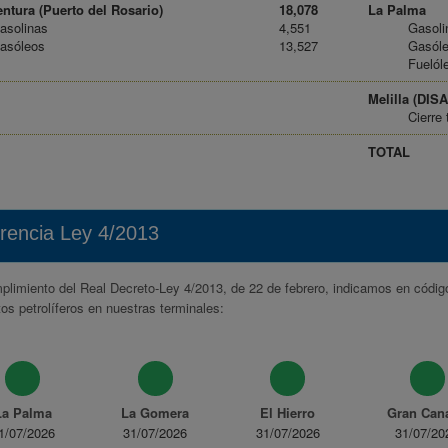
ntura (Puerto del Rosario)
18,078
La Palma
asolinas
4,551
Gasoli
asóleos
13,527
Gasól
Fuelól
Melilla (DI
Cierre 
TOTAL
rencia Ley 4/2013
limiento del Real Decreto-Ley 4/2013, de 22 de febrero, indicamos en códig
os petrolíferos en nuestras terminales:
La Palma
La Gomera
El Hierro
Gran Cana
1/07/2026
31/07/2026
31/07/2026
31/07/20