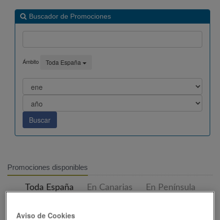
Buscador de Promociones
Ámbito
Toda España
Promociones disponibles
Toda España
En Canarias
En Península
En Ceuta y Melilla
En Baleares
Aviso de Cookies
En Andorra