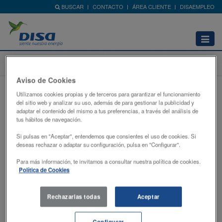
BUSCAR
CONTACTO
ÁREA CLIENTE
DISAEMPLEO
Abrir
menú
Home
Red de Estaciones
Promociones
Aviso de Cookies
¡Nueva edición del Programa de pilotos
Utilizamos cookies propias y de terceros para garantizar el funcionamiento
del sitio web y analizar su uso, además de para gestionar la publicidad y
DISA Copi Sport!
adaptar el contenido del mismo a tus preferencias, a través del análisis de
Canarias
martes, 10 de marzo de 2026
tus hábitos de navegación.
Si pulsas en "Aceptar", entendemos que consientes el uso de cookies. Si
deseas rechazar o adaptar su configuración, pulsa en "Configurar".
Para más información, te invitamos a consultar nuestra política de cookies.
Política de Cookies
Rechazarlas todas
Aceptar
Configurar