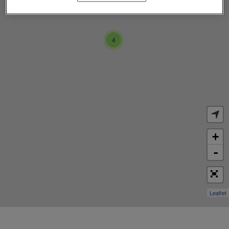
4
+
-
Leaflet