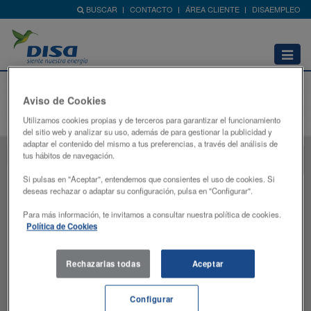
BUSCAR
CONTACTO
ÁREA CLIENTE
DISAEMPLEO
Abrir
menú
Mapa de Estaciones de Servicio - Andorra
Aviso de Cookies
Home
Red de Estaciones
Andorra
Mapa
Utilizamos cookies propias y de terceros para garantizar el funcionamiento
del sitio web y analizar su uso, además de para gestionar la publicidad y
adaptar el contenido del mismo a tus preferencias, a través del análisis de
tus hábitos de navegación.
Si pulsas en "Aceptar", entendemos que consientes el uso de cookies. Si
deseas rechazar o adaptar su configuración, pulsa en "Configurar".
Para más información, te invitamos a consultar nuestra política de cookies.
Política de Cookies
Rechazarlas todas
Aceptar
Configurar