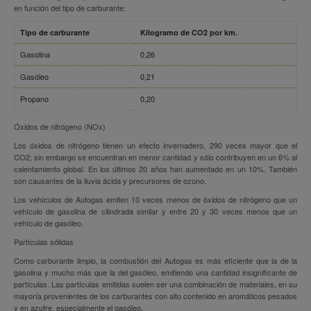
en función del tipo de carburante:
Tipo de carburante
Kilogramo de CO2 por km.
Gasolina
0,26
Gasóleo
0,21
Propano
0,20
Óxidos de nitrógeno (NOx)
Los óxidos de nitrógeno tienen un efecto invernadero, 290 veces mayor que el
CO2; sin embargo se encuentran en menor cantidad y sólo contribuyen en un 6% al
calentamiento global. En los últimos 20 años han aumentado en un 10%. También
son causantes de la lluvia ácida y precursores de ozono.
Los vehículos de Autogas emiten 10 veces menos de óxidos de nitrógeno que un
vehículo de gasolina de cilindrada similar y entre 20 y 30 veces menos que un
vehículo de gasóleo.
Partículas sólidas
Como carburante limpio, la combustión del Autogas es más eficiente que la de la
gasolina y mucho más que la del gasóleo, emitiendo una cantidad insignificante de
partículas. Las partículas emitidas suelen ser una combinación de materiales, en su
mayoría provenientes de los carburantes con alto contenido en aromáticos pesados
y en azufre, especialmente el gasóleo.