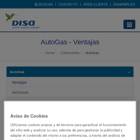
BUSCAR
CONTACTO
ÁREA CLIENTE
DISAEMPLEO
Abrir
menú
AutoGas - Ventajas
Home
Carburantes
AutoGas
AutoGas
Ventajas
Vehículos
Ahorro con AutoGas
Normativa y Seguridad
Aviso de Cookies
Puntos de Venta
Utilizamos cookies propias y de terceros para garantizar el funcionamiento
del sitio web y analizar su uso, además de para gestionar la publicidad y
Preguntas Frecuentes
adaptar el contenido del mismo a tus preferencias, a través del análisis de