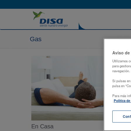
Gas
Aviso de
Utilizamos c
para gestiona
navegación.
Si pulsas en
pulsa en "Con
Para más inf
Política d
Conf
En Casa