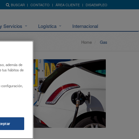
BUSCAR
CONTACTO
ÁREA CLIENTE
DISAEMPLEO
y Servicios
Logística
Internacional
Home
Gas
 uso, además de
e tus hábitos de
 configuración,
ceptar
Autogas