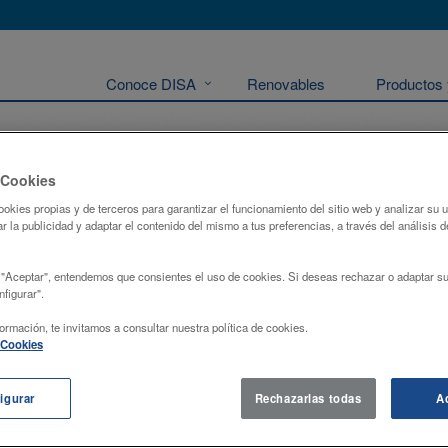
Conoce DISA
Renovables
Productos 
 Cookies
ookies propias y de terceros para garantizar el funcionamiento del sitio web y analizar su
r la publicidad y adaptar el contenido del mismo a tus preferencias, a través del análisis d
 "Aceptar", entendemos que consientes el uso de cookies. Si deseas rechazar o adaptar su
figurar".
ormación, te invitamos a consultar nuestra política de cookies.
e Cookies
igurar
Rechazarlas todas
A
Industrial