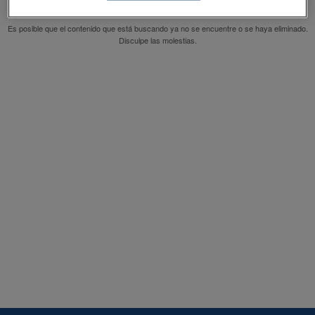
Es posible que el contenido que está buscando ya no se encuentre o se haya eliminado.
Disculpe las molestias.