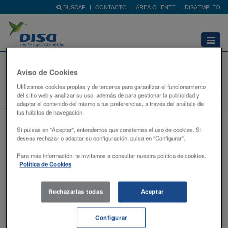
BUSCAR
CONTACTO
ÁREA CLIENTE
DISAEMPLEO
Abrir
menú
Contenido no encontrado
Aviso de Cookies
Utilizamos cookies propias y de terceros para garantizar el funcionamiento
Home
del sitio web y analizar su uso, además de para gestionar la publicidad y
adaptar el contenido del mismo a tus preferencias, a través del análisis de
tus hábitos de navegación.
404
Si pulsas en "Aceptar", entendemos que consientes el uso de cookies. Si
deseas rechazar o adaptar su configuración, pulsa en "Configurar".
Para más información, te invitamos a consultar nuestra política de cookies.
Política de Cookies
Rechazarlas todas
Aceptar
Configurar