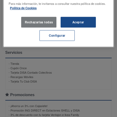
Productos
Para más información, te invitamos a consultar nuestra política de cookies.
Política de Cookies
- DISAMax 98
- DISAEco GASOLINA 95
- DISAEco GASOIL
Rechazarlas todas
Aceptar
- DISAMax gasoil
- NU-B
- NU-B PLUS
Configurar
- Butano 12,5 Kg
Servicios
- Tienda
- Cupón Once
- Tarjeta DISA Contado Colectivos
- Recargas Móviles
- Tarjeta Tu Club DISA
Promociones
-
¡Ahorra un 3% con Cajasiete!
-
Promoción ING DIRECT en Estaciones SHELL y DISA
-
3% de descuento con tu tarjeta Ventajon e Ikea Family