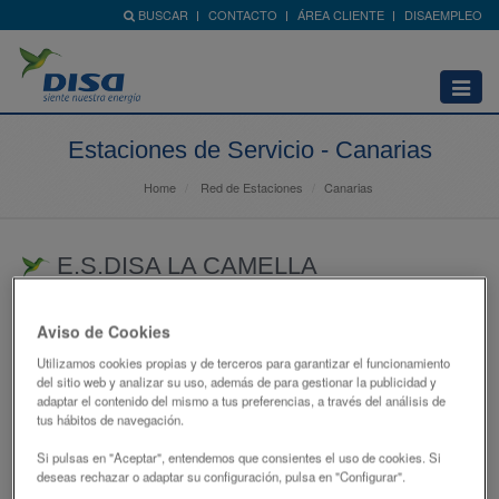
BUSCAR
CONTACTO
ÁREA CLIENTE
DISAEMPLEO
Abrir
menú
Estaciones de Servicio - Canarias
Home
Red de Estaciones
Canarias
E.S.DISA LA CAMELLA
CR C-822 LA CAMELLA 98
Aviso de Cookies
38627 - ARONA
Utilizamos cookies propias y de terceros para garantizar el funcionamiento
SANTA CRUZ DE TENERIFE
del sitio web y analizar su uso, además de para gestionar la publicidad y
adaptar el contenido del mismo a tus preferencias, a través del análisis de
922720942
tus hábitos de navegación.
atencionclientes@disagrupo.es
Si pulsas en "Aceptar", entendemos que consientes el uso de cookies. Si
deseas rechazar o adaptar su configuración, pulsa en "Configurar".