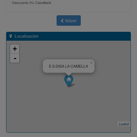
-
Descuento 3% CaixaBank
Volver
Localización
+
-
×
E.S.DISA LA CAMELLA
Leaflet