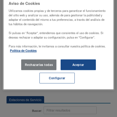
Aviso de Cookies
Utilizamos cookies propias y de terceros para garantizar el funcionamiento
del sitio web y analizar su uso, además de para gestionar la publicidad y
adaptar el contenido del mismo a tus preferencias, a través del análisis de
Utiliza tu tarjeta Ventajon e Ikea Family y disfruta de un 3% de descuento en
tus hábitos de navegación.
efectivo al repostar en las estaciones de servicio DISA y Shell.
Si pulsas en "Aceptar", entendemos que consientes el uso de cookies. Si
deseas rechazar o adaptar su configuración, pulsa en "Configurar".
Descuento en efectivo.Descuento no acumulable. Si el cliente desea utilizar un
Para más información, te invitamos a consultar nuestra política de cookies.
medio de pago con derecho a descuento, no será posible optar a ningún otro
descuento o promoción
Política de Cookies
Las marcas de Shell son utilizadas por DISA bajo licencia otorgada por Shell
Brands International AG.
Rechazarlas todas
Aceptar
Configurar
Estaciones de Servicio
Buscar: