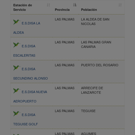
Estación de
Servicio
Provincia
Población
LAS PALMAS
LA ALDEA DE SAN
E.S.DISA LA
NICOLAS
ALDEA
LAS PALMAS
LAS PALMAS GRAN
E.S.DISA
CANARIA
ESCALERITAS
LAS PALMAS
PUERTO DEL ROSARIO
E.S.DISA
SECUNDINO ALONSO
LAS PALMAS
ARRECIFE DE
E.S.DISA NUEVA
LANZAROTE
AEROPUERTO
LAS PALMAS
TEGUISE
E.S.DISA
TEGUISE GOLF
LAS PALMAS
AGUIMES