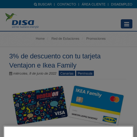
BUSCAR
CONTACTO
ÁREA CLIENTE
DISAEMPLEO
Abrir
menú
Home
Red de Estaciones
Promociones
3% de descuento con tu tarjeta
Ventajon e Ikea Family
Canarias
Península
miércoles, 8 de junio de 2022