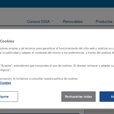
Conoce DISA
Renovables
Productos 
 Cookies
ookies propias y de terceros para garantizar el funcionamiento del sitio web y analizar su
Localizació
.
r la publicidad y adaptar el contenido del mismo a tus preferencias, a través del análisis d
+
 "Aceptar", entendemos que consientes el uso de cookies. Si deseas rechazar o adaptar su
-
figurar".
ormación, te invitamos a consultar nuestra política de cookies.
e Cookies
igurar
Rechazarlas todas
A