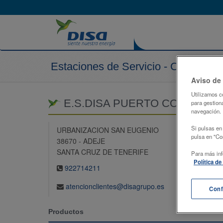
Estaciones de Servicio - Canarias
Aviso de
Utilizamos c
E.S.DISA PUERTO COLON S.A
para gestiona
navegación.
Si pulsas en
URBANIZACION SAN EUGENIO
pulsa en "Con
38670 - ADEJE
SANTA CRUZ DE TENERIFE
Para más inf
Política d
922714211
atencionclientes@disagrupo.es
Conf
Productos