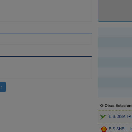
Horario
r
Otras Estacion
E.S.DISA F
E.S.SHELL 