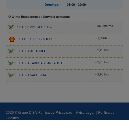
Domingo
06:00 - 22:00
Otras Estaciones de Servicio cercanas
~ 360 metros
E.S.DISA AEROPUERTO
~ 1,9 km.
E.S.SHELL FLICK ARRECIFE
~ 2,28 km.
E.S.DISA ARRECIFE
~ 2,78 km.
E.S.DISA TAXISTAS LANZAROTE
~ 2,95 km.
E.S.DISA VALTERRA
2026 © Grupo DISA
Política de Privacidad
|
Aviso Legal
|
Política de
Cookies