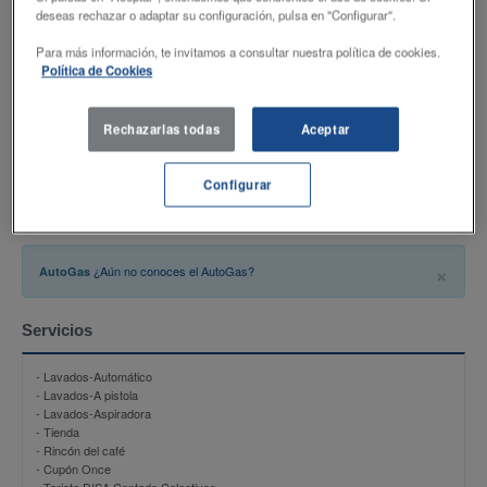
Productos
deseas rechazar o adaptar su configuración, pulsa en "Configurar".
Para más información, te invitamos a consultar nuestra política de cookies.
- DISAMax 98
Política de Cookies
- DISAEco GASOLINA 95
- DISAEco GASOIL
- AutoGas
- DISAMax gasoil
Rechazarlas todas
Aceptar
- Adblue
- NU-B
- NU-B PLUS
Configurar
- Butano 12,5 Kg
×
¿Aún no conoces el AutoGas?
AutoGas
Servicios
- Lavados-Automático
- Lavados-A pistola
- Lavados-Aspiradora
- Tienda
- Rincón del café
- Cupón Once