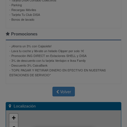
- Tarjeta DISA Contado Colectivos
- Parking
- Recargas Móviles
- Tarjeta Tu Club DISA
- Bonos de lavado
Promociones
-
¡Ahorra un 3% con Cajasiete!
-
Lava tu coche y llévate un helado Clipper por solo 1€
-
Promoción ING DIRECT en Estaciones SHELL y DISA
-
3% de descuento con tu tarjeta Ventajon e Ikea Family
-
Descuento 3% CaixaBank
-
TOPii: PAGAR Y RETIRAR DINERO EN EFECTIVO EN NUESTRAS
ESTACIONES DE SERVICIO*
Volver
Localización
+
-