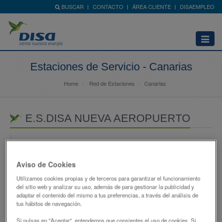
BUSCAR
CONTACTO
ÁREA CLIENTE
DISAEMPLEO
Abrir
menú
Estaciones de Servicio - Canarias
Home
Red de Estaciones
Canarias
E.S.DISA NUEVA AEROPUERTO
CTRA. ARRECIFE-AEROPUERTO KM 1,4
35500 - ARRECIFE
Aviso de Cookies
LAS PALMAS
Utilizamos cookies propias y de terceros para garantizar el funcionamiento
690816095
del sitio web y analizar su uso, además de para gestionar la publicidad y
adaptar el contenido del mismo a tus preferencias, a través del análisis de
atencionclientes@disagrupo.es
tus hábitos de navegación.
Si pulsas en "Aceptar", entendemos que consientes el uso de cookies. Si