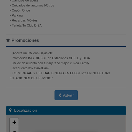
- Cambios de aceite
- Cuidados del automovil-Otros
- Cupón Once
- Parking
- Recargas Móviles
- Tarjeta Tu Club DISA
Promociones
-
¡Ahorra un 3% con Cajasiete!
-
Promoción ING DIRECT en Estaciones SHELL y DISA
-
3% de descuento con tu tarjeta Ventajon e Ikea Family
-
Descuento 3% CaixaBank
-
TOPii: PAGAR Y RETIRAR DINERO EN EFECTIVO EN NUESTRAS
ESTACIONES DE SERVICIO*
Volver
Localización
+
-