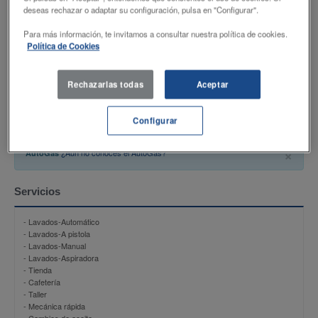
Productos
deseas rechazar o adaptar su configuración, pulsa en "Configurar".
Para más información, te invitamos a consultar nuestra política de cookies.
- DISAMax 98
Política de Cookies
- DISAEco GASOLINA 95
- DISAEco GASOIL
- AutoGas
- DISAMax gasoil
Rechazarlas todas
Aceptar
- NU-B
- Butano 12,5 Kg
Configurar
×
¿Aún no conoces el AutoGas?
AutoGas
Servicios
- Lavados-Automático
- Lavados-A pistola
- Lavados-Manual
- Lavados-Aspiradora
- Tienda
- Cafetería
- Taller
- Mecánica rápida