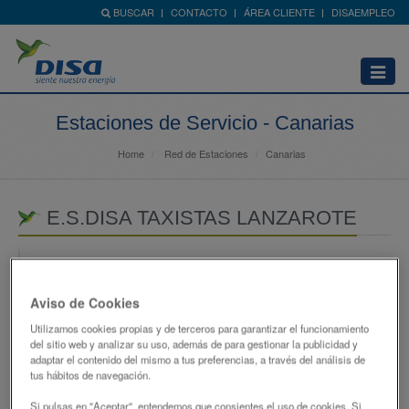
BUSCAR
CONTACTO
ÁREA CLIENTE
DISAEMPLEO
Abrir
menú
Estaciones de Servicio - Canarias
Home
Red de Estaciones
Canarias
E.S.DISA TAXISTAS LANZAROTE
CL.IGUAZU, S/N,00000-
35500 - ARRECIFE
Aviso de Cookies
LAS PALMAS
Utilizamos cookies propias y de terceros para garantizar el funcionamiento
928804608
del sitio web y analizar su uso, además de para gestionar la publicidad y
adaptar el contenido del mismo a tus preferencias, a través del análisis de
atencionclientes@disagrupo.es
tus hábitos de navegación.
Si pulsas en "Aceptar", entendemos que consientes el uso de cookies. Si