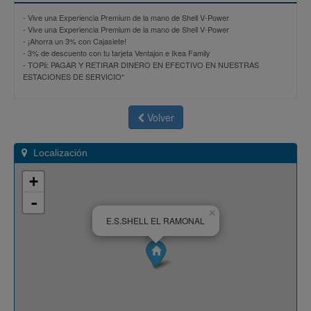
-
Vive una Experiencia Premium de la mano de Shell V-Power
-
Vive una Experiencia Premium de la mano de Shell V-Power
-
¡Ahorra un 3% con Cajasiete!
-
3% de descuento con tu tarjeta Ventajon e Ikea Family
-
TOPii: PAGAR Y RETIRAR DINERO EN EFECTIVO EN NUESTRAS
ESTACIONES DE SERVICIO*
Volver
Localización
+
-
×
E.S.SHELL EL RAMONAL