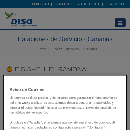
BUSCAR
CONTACTO
ÁREA CLIENTE
DISAEMPLEO
Abrir
menú
Estaciones de Servicio - Canarias
Home
Red de Estaciones
Canarias
E.S.SHELL EL RAMONAL
CTRA SANTA CRUZ A LA LAGUNA,32
Aviso de Cookies
38009 - SANTA CRUZ DE TENERIFE
SANTA CRUZ DE TENERIFE
Utilizamos cookies propias y de terceros para garantizar el funcionamiento
del sitio web y analizar su uso, además de para gestionar la publicidad y
682254283
adaptar el contenido del mismo a tus preferencias, a través del análisis de
tus hábitos de navegación.
atencionclientes@disagrupo.es
Si pulsas en "Aceptar", entendemos que consientes el uso de cookies. Si
deseas rechazar o adaptar su configuración, pulsa en "Configurar".