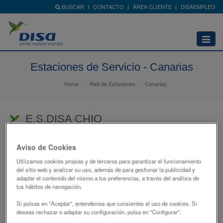
BUSCAR
CONTACTO
ÁREA CLIENTE
DISAEMPLEO
Abrir
menú
Estaciones de Servicio - Canarias
Home
Red de Estaciones
Canarias
E.S.DISA CHIO
CR GENERAL JUNQUITO - CHIO 96
Aviso de Cookies
38687 - GUÍA DE ISORA
Utilizamos cookies propias y de terceros para garantizar el funcionamiento
SANTA CRUZ DE TENERIFE
del sitio web y analizar su uso, además de para gestionar la publicidad y
adaptar el contenido del mismo a tus preferencias, a través del análisis de
922850752
tus hábitos de navegación.
atencionclientes@disagrupo.es
Si pulsas en "Aceptar", entendemos que consientes el uso de cookies. Si
deseas rechazar o adaptar su configuración, pulsa en "Configurar".