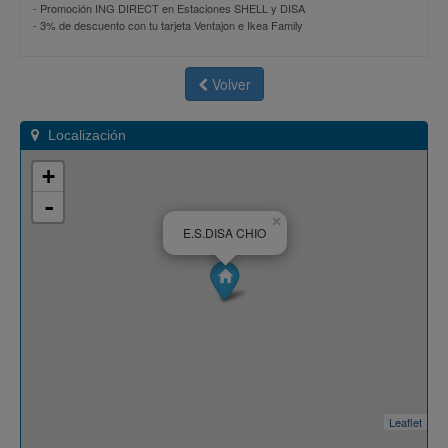
-
Promoción ING DIRECT en Estaciones SHELL y DISA
-
3% de descuento con tu tarjeta Ventajon e Ikea Family
Volver
Localización
+
-
×
E.S.DISA CHIO
Leaflet