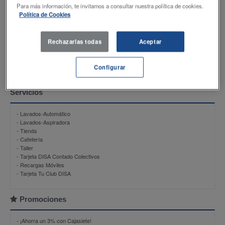
Productos
Para más información, te invitamos a consultar nuestra política de cookies.
Política de Cookies
- DISAMax 98
- DISAEco GASOLINA 95
- DISAEco GASOIL
Rechazarlas todas
Aceptar
- DISAMax gasoil
- NU-B
- Butano 12,5 Kg
Configurar
Servicios
- Lavados-Automático
- Lavados-Aspiradora
- Tienda
- Cafetería
- Taller
- Tarjeta DISA Contado Colectivos
- Recargas Móviles
- Tarjeta Tu Club DISA
Promociones
-
¡Ahorra un 3% con Cajasiete!