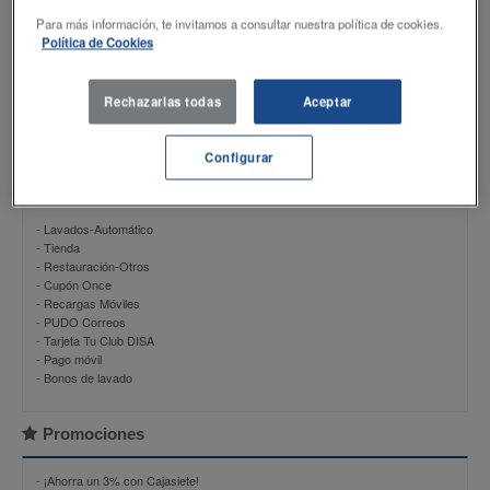
Productos
Para más información, te invitamos a consultar nuestra política de cookies.
Política de Cookies
- DISAMax 98
- DISAEco GASOLINA 95
- DISAEco GASOIL
Rechazarlas todas
Aceptar
- NU-B
- NU-B PLUS
Configurar
Servicios
- Lavados-Automático
- Tienda
- Restauración-Otros
- Cupón Once
- Recargas Móviles
- PUDO Correos
- Tarjeta Tu Club DISA
- Pago móvil
- Bonos de lavado
Promociones
-
¡Ahorra un 3% con Cajasiete!