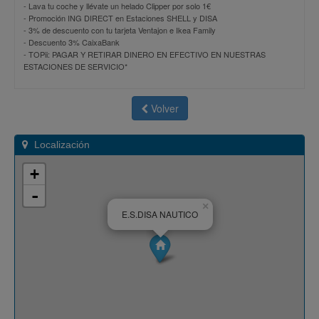
-
Lava tu coche y llévate un helado Clipper por solo 1€
-
Promoción ING DIRECT en Estaciones SHELL y DISA
-
3% de descuento con tu tarjeta Ventajon e Ikea Family
-
Descuento 3% CaixaBank
-
TOPii: PAGAR Y RETIRAR DINERO EN EFECTIVO EN NUESTRAS
ESTACIONES DE SERVICIO*
Volver
Localización
+
-
×
E.S.DISA NAUTICO