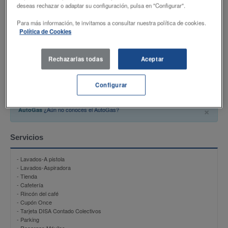
Productos
deseas rechazar o adaptar su configuración, pulsa en "Configurar".
Para más información, te invitamos a consultar nuestra política de cookies.
- Shell FuelSave Gasolina 95
Política de Cookies
- Shell V-Power 98
- Shell FuelSave Gasóleo A
- Shell V-Power Diesel
- AutoGas
Rechazarlas todas
Aceptar
- NU-B
- Recarga Electrica
Configurar
×
¿Aún no conoces el AutoGas?
AutoGas
Servicios
- Lavados-A pistola
- Lavados-Aspiradora
- Tienda
- Cafetería
- Rincón del café
- Cupón Once
- Tarjeta DISA Contado Colectivos
- Parking