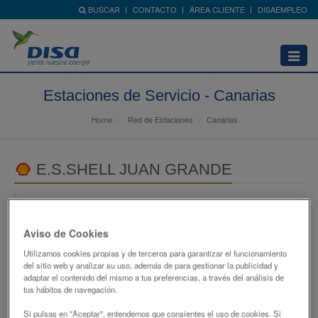
BUSCAR
CONTACTO
ÁREA CLIENTE
DISAEMPLEO
Abrir
menú
Estaciones de Servicio - Canarias
Home
Red de Estaciones
Canarias
E.S.SHELL JUAN GRANDE
AUTOPISTA GC-1, KM 34,6
35107 - SAN BARTOLOMÉ DE TIRAJANA
Aviso de Cookies
LAS PALMAS
Utilizamos cookies propias y de terceros para garantizar el funcionamiento
682252837
del sitio web y analizar su uso, además de para gestionar la publicidad y
adaptar el contenido del mismo a tus preferencias, a través del análisis de
atencionclientes@disagrupo.es
tus hábitos de navegación.
Si pulsas en "Aceptar", entendemos que consientes el uso de cookies. Si