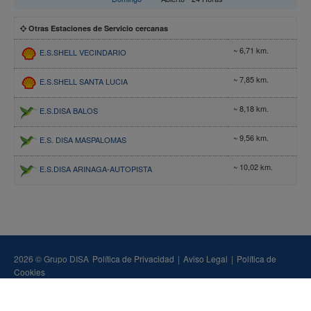
Otras Estaciones de Servicio cercanas
~ 6,71 km.
E.S.SHELL VECINDARIO
~ 7,85 km.
E.S.SHELL SANTA LUCIA
~ 8,18 km.
E.S.DISA BALOS
~ 9,56 km.
E.S. DISA MASPALOMAS
~ 10,02 km.
E.S.DISA ARINAGA-AUTOPISTA
2026 © Grupo DISA
Política de Privacidad
|
Aviso Legal
|
Política de
Cookies