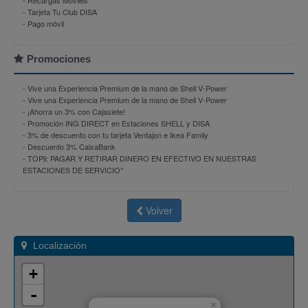
- Recargas Móviles
- Tarjeta Tu Club DISA
- Pago móvil
Promociones
-
Vive una Experiencia Premium de la mano de Shell V-Power
-
Vive una Experiencia Premium de la mano de Shell V-Power
-
¡Ahorra un 3% con Cajasiete!
-
Promoción ING DIRECT en Estaciones SHELL y DISA
-
3% de descuento con tu tarjeta Ventajon e Ikea Family
-
Descuento 3% CaixaBank
-
TOPii: PAGAR Y RETIRAR DINERO EN EFECTIVO EN NUESTRAS
ESTACIONES DE SERVICIO*
Volver
Localización
+
-
×