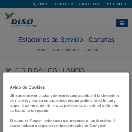
BUSCAR
CONTACTO
ÁREA CLIENTE
DISAEMPLEO
Abrir
menú
Estaciones de Servicio - Canarias
Home
Red de Estaciones
Canarias
E.S.DISA LOS LLANOS
CR.GENERAL C-832 LOS LLANOS,00051-
Aviso de Cookies
38760 - LLANOS DE ARIDANE (LOS)
Utilizamos cookies propias y de terceros para garantizar el funcionamiento
SANTA CRUZ DE TENERIFE
del sitio web y analizar su uso, además de para gestionar la publicidad y
adaptar el contenido del mismo a tus preferencias, a través del análisis de
922462668
tus hábitos de navegación.
atencionclientes@disagrupo.es
Si pulsas en "Aceptar", entendemos que consientes el uso de cookies. Si
deseas rechazar o adaptar su configuración, pulsa en "Configurar".