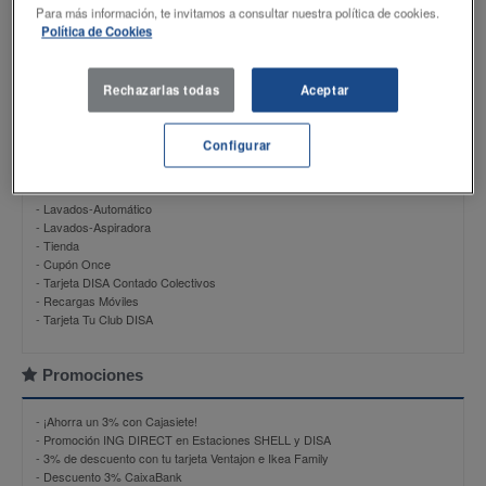
Productos
Para más información, te invitamos a consultar nuestra política de cookies.
Política de Cookies
- DISAMax 98
- DISAEco GASOLINA 95
- DISAEco GASOIL
Rechazarlas todas
Aceptar
- DISAMax gasoil
Configurar
Servicios
- Lavados-Automático
- Lavados-Aspiradora
- Tienda
- Cupón Once
- Tarjeta DISA Contado Colectivos
- Recargas Móviles
- Tarjeta Tu Club DISA
Promociones
-
¡Ahorra un 3% con Cajasiete!
-
Promoción ING DIRECT en Estaciones SHELL y DISA
-
3% de descuento con tu tarjeta Ventajon e Ikea Family
-
Descuento 3% CaixaBank