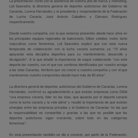
La presentación contó con la asistencia de nuestra jefa de marca y marketing,
Loli Saavedra; la directora general de deportes autóctonos del Gobierno de
Canarias, Lorena Hernández y el presidente y vicepresidente de la Federación
de Lucha Canaria, José Antonio Caballero y Dámaso Rodríguez
respectivamente.
Desde nuestra compañía, con la que estamos presentes desde hace años en
los principales equipos regionales de baloncesto, fútbol, voleibol, motor, tanto
masculinos como femeninos, Loli Saavedra explicó que con esta nueva
temporada de colaboración con la lucha canaria sumamos ya “15 años
apoyando esta disciplina deportiva para su mantenimiento, desarrollo y
divulgación”. A lo que añadió la importancia de seguir colaborando “con este
deporte tan nuestro, con el que nos sentimos identificados por nuestro arraigo
a las Islas Canarias, territorio que vio crecer a nuestra compañía y con el que
mantenemos nuestro compromiso desde hace más de 90 años”.
La directora general de deportes autóctonos del Gobierno de Canarias, Lorena
Hernández, confirmó su agradecimiento a que existan empresas como DISA
“una empresa canaria, líder en las islas, que apuesta por el deporte canario
como la lucha canaria y la vela latina” y resaltó la importancia de que existan
sinergias entre las empresas privadas y el Gobierno de Canarias “en las que
la responsabilidad es compartida y gracias a las que es posible que los
deportes autóctonos sigan creciendo, sobre todo en las categorías
femeninas”.
En esta presentación también se dio a conocer, por parte de la Federación,