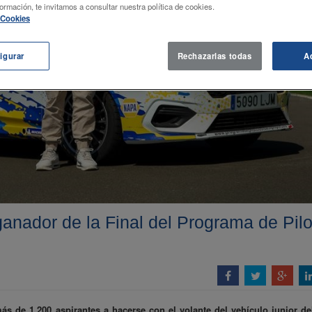
ormación, te invitamos a consultar nuestra política de cookies.
e Cookies
igurar
Rechazarlas todas
A
anador de la Final del Programa de Pil
más de 1.200 aspirantes a hacerse con el volante del vehículo junior d