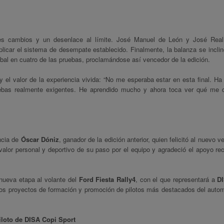
ntes cambios y un desenlace al límite. José Manuel de León y José Real
licar el sistema de desempate establecido. Finalmente, la balanza se inclin
bal en cuatro de las pruebas, proclamándose así vencedor de la edición.
 el valor de la experiencia vivida: “No me esperaba estar en esta final. Ha
ebas realmente exigentes. He aprendido mucho y ahora toca ver qué me d
ncia de
Óscar Dóniz
, ganador de la edición anterior, quien felicitó al nuevo 
 valor personal y deportivo de su paso por el equipo y agradeció el apoyo rec
 nueva etapa al volante del
Ford Fiesta Rally4
, con el que representará a
D
los proyectos de formación y promoción de pilotos más destacados del auto
loto de DISA Copi Sport