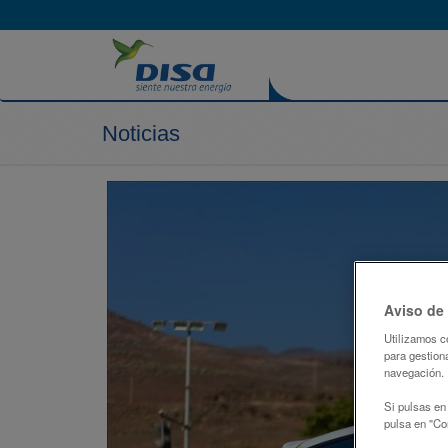
Noticias
Aviso de
Utilizamos c
para gestiona
navegación.
Si pulsas en
pulsa en "Con