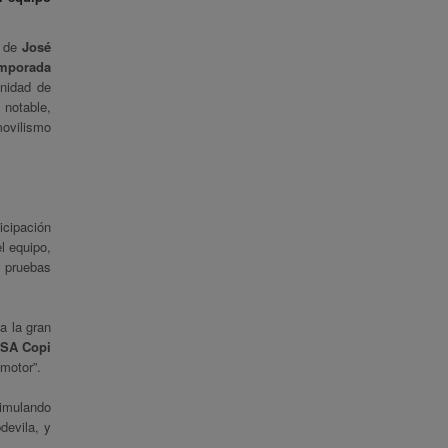
 de
José
emporada
nidad de
 notable,
movilismo
icipación
l equipo,
 pruebas
a la gran
ISA Copi
motor”.
simulando
devila, y