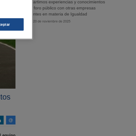
Compartimos experiencias y conocimientos
en un foro público con otras empresas
referentes en materia de Igualdad
jueves, 20 de noviembre de 2025
ceptar
otos
el equipo