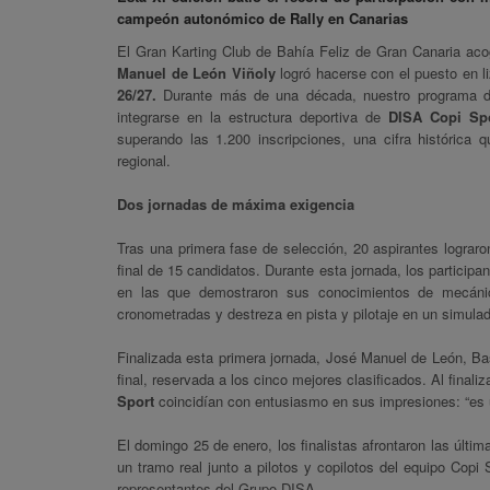
campeón autonómico de Rally en Canarias
El Gran Karting Club de Bahía Feliz de Gran Canaria acog
Manuel de León Viñoly
logró hacerse con el puesto en li
26/27.
Durante más de una década, nuestro programa de
integrarse en la estructura deportiva de
DISA Copi Sp
superando las 1.200 inscripciones, una cifra histórica
regional.
Dos jornadas de máxima exigencia
Tras una primera fase de selección, 20 aspirantes lograron
final de 15 candidatos. Durante esta jornada, los participa
en las que demostraron sus conocimientos de mecánic
cronometradas y destreza en pista y pilotaje en un simula
Finalizada esta primera jornada, José Manuel de León, Ba
final, reservada a los cinco mejores clasificados. Al finali
Sport
coincidían con entusiasmo en sus impresiones: “es u
El domingo 25 de enero, los finalistas afrontaron las últi
un tramo real junto a pilotos y copilotos del equipo Copi 
representantes del Grupo DISA.