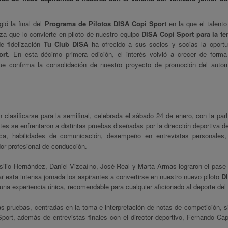
ió la final del
Programa de Pilotos DISA Copi Sport
en la que el talento
za que lo convierte en piloto de nuestro equipo
DISA Copi Sport para la t
 fidelización
Tu Club DISA
ha ofrecido a sus socios y socias la oportu
ort
. En esta décimo primera edición, el interés volvió a crecer de forma
 que confirma la consolidación de nuestro proyecto de promoción del auto
 clasificarse para la semifinal, celebrada el sábado 24 de enero, con la part
ntes se enfrentaron a distintas pruebas diseñadas por la dirección deportiva de
a, habilidades de comunicación, desempeño en entrevistas personales,
dor profesional de conducción.
silio Hernández, Daniel Vizcaíno, José Real y Marta Armas lograron el pase 
zar esta intensa jornada los aspirantes a convertirse en nuestro nuevo piloto
D
na experiencia única, recomendable para cualquier aficionado al deporte del 
mas pruebas, centradas en la toma e interpretación de notas de competición, 
Sport, además de entrevistas finales con el director deportivo, Fernando Cap