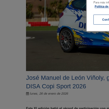
Para más inf
Política d
Conf
José Manuel de León Viñoly, g
DISA Copi Sport 2026
lunes, 26 de enero de 2026
Esta XI edición batió el récord de participación con 