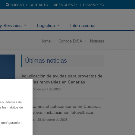
BUSCAR
CONTACTO
ÁREA CLIENTE
DISAEMPLEO
y Servicios
Logística
Internacional
Home
Conoce DISA
Noticias
Últimas noticias
Adjudicación de ayudas para proyectos de
energías renovables en Canarias
jueves, 30 de abril de 2026
 uso, además de
Impulsamos el autoconsumo en Canarias
e tus hábitos de
con nuevas instalaciones fotovoltaicas
miércoles, 28 de enero de 2026
 configuración,