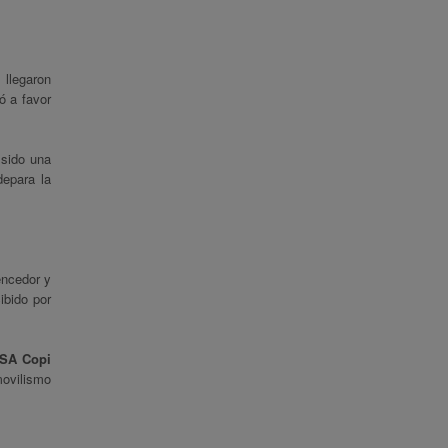
 llegaron
ó a favor
 sido una
epara la
vencedor y
ibido por
ISA Copi
movilismo