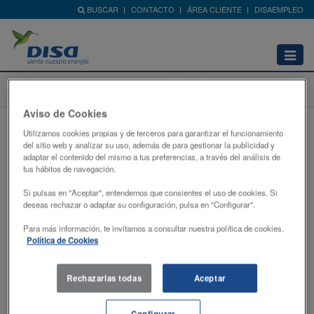
BUSCAR
CONTACTO
ÁREA CLIENTE
DISAEMPLEO
Abrir
menú
Home
Red de Estaciones
Promociones
Aviso de Cookies
¡Nueva edición del Programa de pilotos
Utilizamos cookies propias y de terceros para garantizar el funcionamiento
del sitio web y analizar su uso, además de para gestionar la publicidad y
DISA Copi Sport!
adaptar el contenido del mismo a tus preferencias, a través del análisis de
Canarias
martes, 10 de marzo de 2026
tus hábitos de navegación.
Si pulsas en "Aceptar", entendemos que consientes el uso de cookies. Si
deseas rechazar o adaptar su configuración, pulsa en "Configurar".
Para más información, te invitamos a consultar nuestra política de cookies.
Política de Cookies
Rechazarlas todas
Aceptar
Configurar