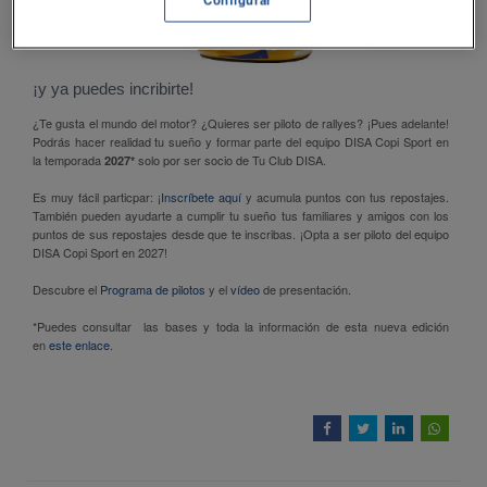
¡y ya puedes incribirte!
¿Te gusta el mundo del motor? ¿Quieres ser piloto de rallyes? ¡Pues adelante!
Podrás hacer realidad tu sueño y formar parte del equipo DISA Copi Sport en
la temporada
solo por ser socio de Tu Club DISA.
2027*
Es muy fácil particpar: ¡
Inscríbete aquí
y acumula puntos con tus repostajes.
También pueden ayudarte a cumplir tu sueño tus familiares y amigos con los
puntos de sus repostajes desde que te inscribas. ¡Opta a ser piloto del equipo
DISA Copi Sport en 2027!
Descubre el
Programa de pilotos
y el
vídeo
de presentación.
*Puedes consultar las bases y toda la información de esta nueva edición
en
este enlace
.