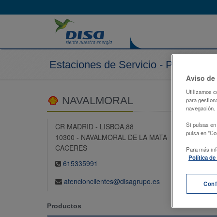
Estaciones de Servicio - Peninsula
Aviso de
Utilizamos c
NAVALMORAL
para gestiona
navegación.
Si pulsas en
CR MADRID - LISBOA,88
pulsa en "Con
10300 - NAVALMORAL DE LA MATA
CACERES
Para más inf
Política d
615335991
atencionclientes@disagrupo.es
Conf
Productos