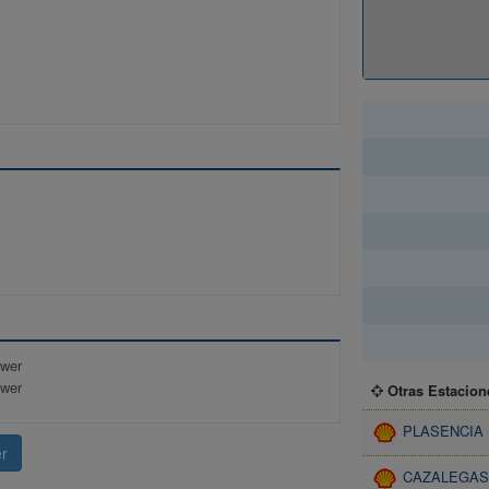
Horario
ower
ower
Otras Estacion
PLASENCIA
r
CAZALEGAS