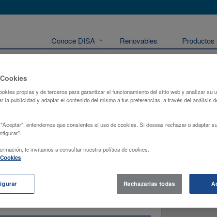
Conoce DISA
Renovables
Productos 
 Cookies
ookies propias y de terceros para garantizar el funcionamiento del sitio web y analizar su
Localizació
r la publicidad y adaptar el contenido del mismo a tus preferencias, a través del análisis d
+
 "Aceptar", entendemos que consientes el uso de cookies. Si deseas rechazar o adaptar su
-
figurar".
ormación, te invitamos a consultar nuestra política de cookies.
e Cookies
igurar
Rechazarlas todas
A