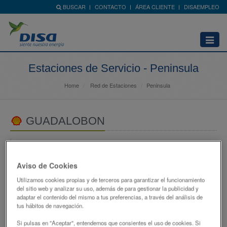
BUSCAR
CONTACTO
ÁREA CLIENTE
DISAEMPLEO
Abrir
menú
Estaciones de Servicio - Peninsula
Home
Red de Estaciones
Peninsula
GUADALOBON
AV DEL LITORAL,S/N
29680 - ESTEPONA
Aviso de Cookies
MALAGA
Utilizamos cookies propias y de terceros para garantizar el funcionamiento
689372068
del sitio web y analizar su uso, además de para gestionar la publicidad y
adaptar el contenido del mismo a tus preferencias, a través del análisis de
952802064
tus hábitos de navegación.
atencionclientes@disagrupo.es
Si pulsas en "Aceptar", entendemos que consientes el uso de cookies. Si