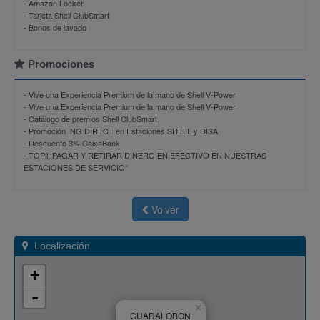
- Amazon Locker
- Tarjeta Shell ClubSmart
- Bonos de lavado
Promociones
-
Vive una Experiencia Premium de la mano de Shell V-Power
-
Vive una Experiencia Premium de la mano de Shell V-Power
-
Catálogo de premios Shell ClubSmart
-
Promoción ING DIRECT en Estaciones SHELL y DISA
-
Descuento 3% CaixaBank
-
TOPii: PAGAR Y RETIRAR DINERO EN EFECTIVO EN NUESTRAS
ESTACIONES DE SERVICIO*
Volver
Localización
+
-
×
GUADALOBON