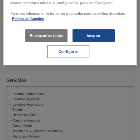
deseas rechazar o adaptar su configuración, pulsa en "Configurar".
Productos
Para más información, te invitamos a consultar nuestra política de cookies.
Política de Cookies
- Shell FuelSave Gasolina 95
- Shell V-Power 98
- Shell FuelSave Gasóleo A
Rechazarlas todas
Aceptar
- Shell V-Power Diesel
- Shell FuelSave Gasolina 95
- AutoGas
Configurar
- AdBlue Ers
- Butano 12,5 Kg
- AD-BLUE
Servicios
- Lavados-Automático
- Lavados-A pistola
- Lavados-Aspiradora
- Tienda
- Rincón del café
- Cajero automático
- Cupón Once
- Tarjeta DISA Contado Colectivos
- Recargas Móviles