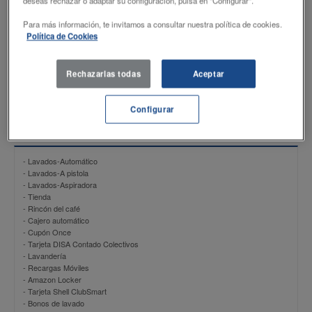
deseas rechazar o adaptar su configuración, pulsa en "Configurar".
Productos
Para más información, te invitamos a consultar nuestra política de cookies.
Política de Cookies
- Shell FuelSave Gasolina 95
- Shell V-Power 98
- Shell FuelSave Gasóleo A
Rechazarlas todas
Aceptar
- Shell V-Power Diesel
- Butano 12,5 Kg
Configurar
Servicios
- Lavados-Automático
- Lavados-A pistola
- Lavados-Aspiradora
- Tienda
- Rincón del café
- Cajero automático
- Cupón Once
- Tarjeta DISA Contado Colectivos
- Lavandería
- Recargas Móviles
- Amazon Locker
- Tarjeta Shell ClubSmart
- Bonos de lavado