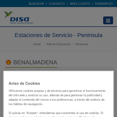
BUSCAR
CONTACTO
ÁREA CLIENTE
DISAEMPLEO
Abrir
menú
Estaciones de Servicio - Peninsula
Home
Red de Estaciones
Peninsula
BENALMADENA
AVDA DEL SOL, S/N
29630 - BENALMÁDENA
Aviso de Cookies
MALAGA
Utilizamos cookies propias y de terceros para garantizar el funcionamiento
689368746
del sitio web y analizar su uso, además de para gestionar la publicidad y
adaptar el contenido del mismo a tus preferencias, a través del análisis de
952566343
tus hábitos de navegación.
atencionclientes@disagrupo.es
Si pulsas en "Aceptar", entendemos que consientes el uso de cookies. Si