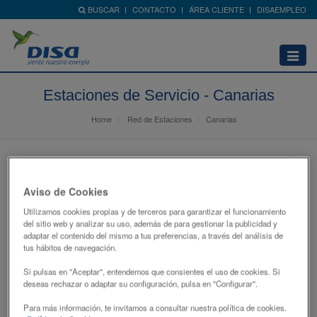
BUSCAR
CONTACTO
ÁREA CLIENTE
DISAEMPLEO
Abrir
menú
Estaciones de Servicio - Canarias
Home
Red de Estaciones
Canarias
ARROYO LEGANES
Aviso de Cookies
CL FUENTE DE LA TEJA, 2 MARGEN DCHO
Utilizamos cookies propias y de terceros para garantizar el funcionamiento
28914 - LEGANÉS
del sitio web y analizar su uso, además de para gestionar la publicidad y
MADRID
adaptar el contenido del mismo a tus preferencias, a través del análisis de
tus hábitos de navegación.
Si pulsas en "Aceptar", entendemos que consientes el uso de cookies. Si
Productos
deseas rechazar o adaptar su configuración, pulsa en "Configurar".
- Shell V-Power 98
Para más información, te invitamos a consultar nuestra política de cookies.