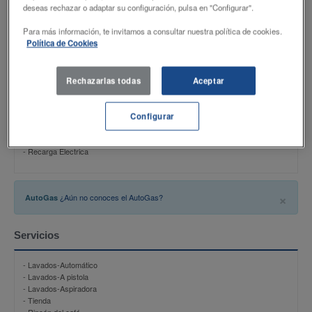
Productos
deseas rechazar o adaptar su configuración, pulsa en "Configurar".
Para más información, te invitamos a consultar nuestra política de cookies.
- DISAMax 98
Política de Cookies
- DISAEco GASOLINA 95
- DISAEco GASOIL
- AutoGas
- DISAMax gasoil
Rechazarlas todas
Aceptar
- Adblue
- NU-B
- NU-B PLUS
Configurar
- Propano 11 Kg
- AD-BLUE
- Recarga Electrica
×
¿Aún no conoces el AutoGas?
AutoGas
Servicios
- Lavados-Automático
- Lavados-A pistola
- Lavados-Aspiradora
- Tienda