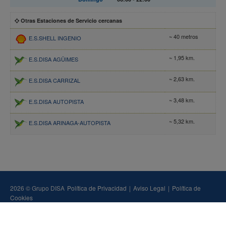
Otras Estaciones de Servicio cercanas
~ 40 metros
E.S.SHELL INGENIO
~ 1,95 km.
E.S.DISA AGÜIMES
~ 2,63 km.
E.S.DISA CARRIZAL
~ 3,48 km.
E.S.DISA AUTOPISTA
~ 5,32 km.
E.S.DISA ARINAGA-AUTOPISTA
2026 © Grupo DISA
Política de Privacidad
|
Aviso Legal
|
Política de
Cookies