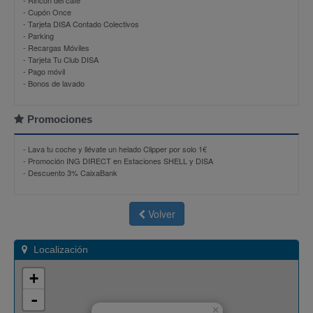
- Rincón del café
- Cupón Once
- Tarjeta DISA Contado Colectivos
- Parking
- Recargas Móviles
- Tarjeta Tu Club DISA
- Pago móvil
- Bonos de lavado
Promociones
-
Lava tu coche y llévate un helado Clipper por solo 1€
-
Promoción ING DIRECT en Estaciones SHELL y DISA
-
Descuento 3% CaixaBank
Volver
Localización
+
-
×