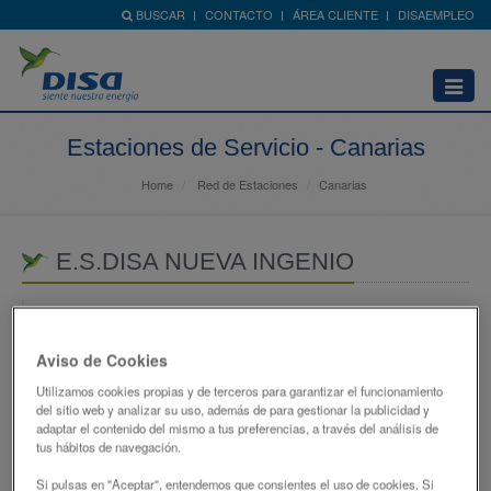
BUSCAR
CONTACTO
ÁREA CLIENTE
DISAEMPLEO
Abrir
menú
Estaciones de Servicio - Canarias
Home
Red de Estaciones
Canarias
E.S.DISA NUEVA INGENIO
CL SAGASTA,1
35250 - INGENIO
Aviso de Cookies
LAS PALMAS
Utilizamos cookies propias y de terceros para garantizar el funcionamiento
618928816
del sitio web y analizar su uso, además de para gestionar la publicidad y
adaptar el contenido del mismo a tus preferencias, a través del análisis de
atencionclientes@disagrupo.es
tus hábitos de navegación.
Si pulsas en "Aceptar", entendemos que consientes el uso de cookies. Si